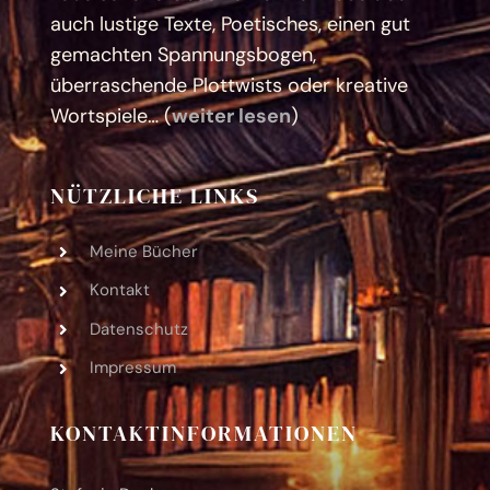
auch lustige Texte, Poetisches, einen gut
gemachten Spannungsbogen,
überraschende Plottwists oder kreative
Wortspiele… (
weiter lesen
)
NÜTZLICHE LINKS
Meine Bücher
Kontakt
Datenschutz
Impressum
KONTAKTINFORMATIONEN