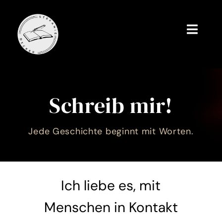
Skip
to
content
Toggl
Navig
Home
Über mich
Schreib mir!
Bücher
Jede Geschichte beginnt mit Worten.
Termine
Kontakt
Ich liebe es, mit
Menschen in Kontakt