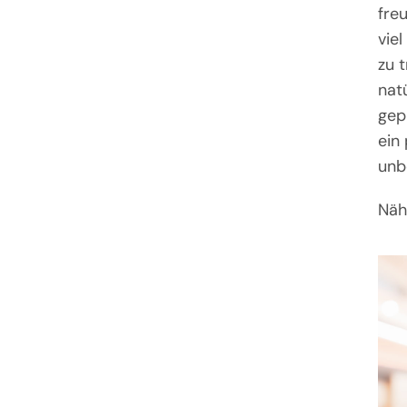
fre
viel
zu 
natü
gep
ein
unb
Näh