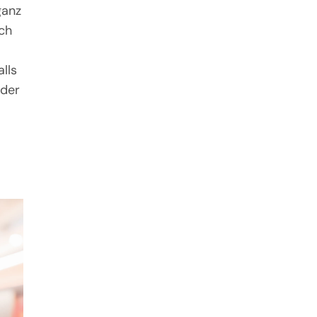
ganz
ich
lls
oder