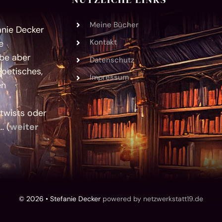
Meine Bücher
anie Decker
Kontakt
e
ebe aber
Datenschutz
Poetisches,
Impressum
en
twists oder
… (
weiter
© 2026 • Stefanie Decker
powered by netzwerkstatt19.de