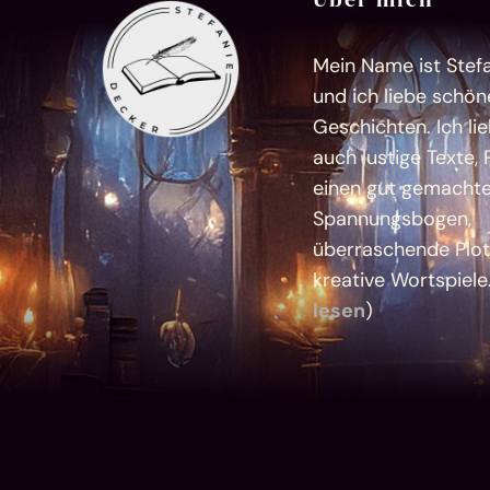
Mein Name ist Stef
und ich liebe schön
Geschichten. Ich li
auch lustige Texte, 
einen gut gemacht
Spannungsbogen,
überraschende Plot
kreative Wortspiele
lesen
)